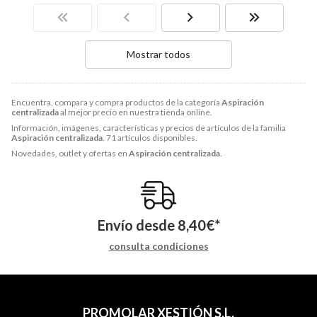
Mostrar todos
Encuentra, compara y compra productos de la categoría
Aspiración
centralizada
al mejor precio en nuestra tienda online.
Información, imágenes, características y precios de artículos de la familia
Aspiración centralizada
. 71 artículos disponibles.
Novedades, outlet y ofertas en
Aspiración centralizada
.
Envío desde
8,40
€
*
consulta condiciones
PROMOLAR XESTIÓN S.L.