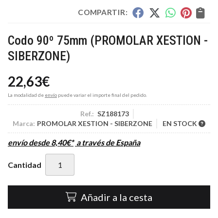
COMPARTIR:
Codo 90º 75mm
(PROMOLAR XESTION -
SIBERZONE)
22,63
€
La modalidad de
envío
puede variar el importe final del pedido.
Ref.:
SZ188173
Marca:
PROMOLAR XESTION - SIBERZONE
EN STOCK
envío desde
8,40
€
*
a través de
España
Cantidad
Añadir a la cesta