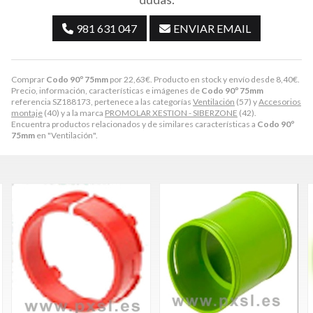
981 631 047
ENVIAR EMAIL
Comprar
Codo 90º 75mm
por
22,63
€
. Producto en stock y envío desde
8,40
€
.
Precio, información, características e imágenes de
Codo 90º 75mm
referencia SZ188173, pertenece a las categorías
Ventilación
(57) y
Accesorios
montaje
(40) y a la marca
PROMOLAR XESTION - SIBERZONE
(42).
Encuentra productos relacionados y de similares características a
Codo 90º
75mm
en "Ventilación".