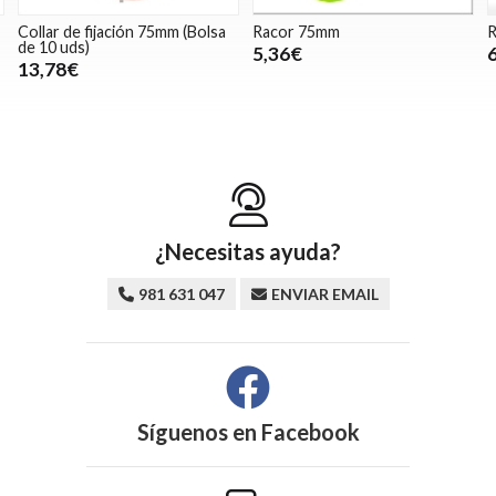
Collar de fijación 75mm (Bolsa
Racor 75mm
R
de 10 uds)
5,36€
13,78€
¿Necesitas ayuda?
981 631 047
ENVIAR EMAIL
Síguenos en
Facebook