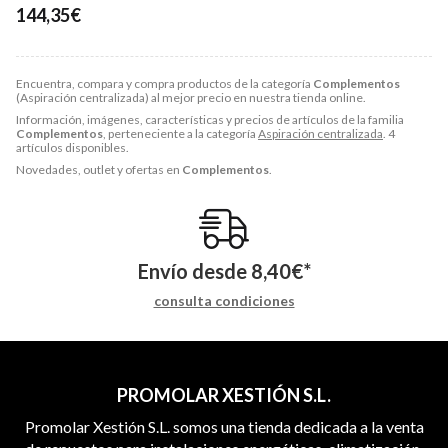
144,35€
Encuentra, compara y compra productos de la categoría
Complementos
(Aspiración centralizada) al mejor precio en nuestra tienda online.
Información, imágenes, características y precios de artículos de la familia
Complementos
, perteneciente a la categoría
Aspiración centralizada
. 4
artículos disponibles.
Novedades, outlet y ofertas en
Complementos
.
Envío desde
8,40
€
*
consulta condiciones
PROMOLAR XESTIÓN S.L.
Promolar Xestión S.L. somos una tienda dedicada a la venta