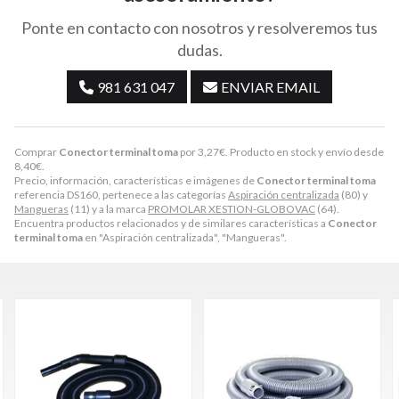
Ponte en contacto con nosotros y resolveremos tus
dudas.
981 631 047
ENVIAR EMAIL
Comprar
Conector terminal toma
por
3,27
€
. Producto en stock y envío desde
8,40
€
.
Precio, información, características e imágenes de
Conector terminal toma
referencia DS160, pertenece a las categorías
Aspiración centralizada
(80) y
Mangueras
(11) y a la marca
PROMOLAR XESTION-GLOBOVAC
(64).
Encuentra productos relacionados y de similares características a
Conector
terminal toma
en "Aspiración centralizada", "Mangueras".