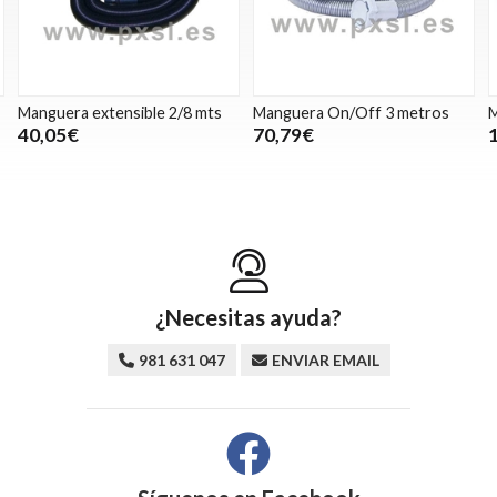
Manguera extensible 2/8 mts
Manguera On/Off 3 metros
Ma
40,05€
70,79€
1
¿Necesitas ayuda?
981 631 047
ENVIAR EMAIL