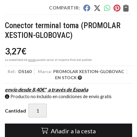
COMPARTIR:
Conector terminal toma
(PROMOLAR
XESTION-GLOBOVAC)
3,27
€
La modalidad de
envío
puede variar el importe final del pedido.
Ref.:
DS160
Marca:
PROMOLAR XESTION-GLOBOVAC
EN STOCK
envío desde
8,40
€
*
a través de
España
Producto no incluído en condiciones de envío gratis
Cantidad
Añadir a la cesta