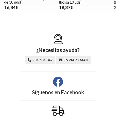
de 10 uds)
(bolsa 10 uds)
(
16,84€
18,37€
¿Necesitas ayuda?
981 631 047
ENVIAR EMAIL
Síguenos en
Facebook