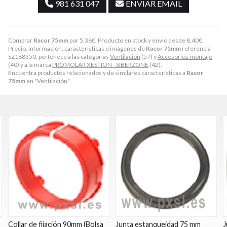
981 631 047
ENVIAR EMAIL
Comprar
Racor 75mm
por
5,36
€
. Producto en stock y envío desde
8,40
€
.
Precio, información, características e imágenes de
Racor 75mm
referencia
SZ188350, pertenece a las categorías
Ventilación
(57) y
Accesorios montaje
(40) y a la marca
PROMOLAR XESTION - SIBERZONE
(42).
Encuentra productos relacionados y de similares características a
Racor
75mm
en "Ventilación".
Collar de fijación 90mm (Bolsa
Junta estanqueidad 75 mm
J