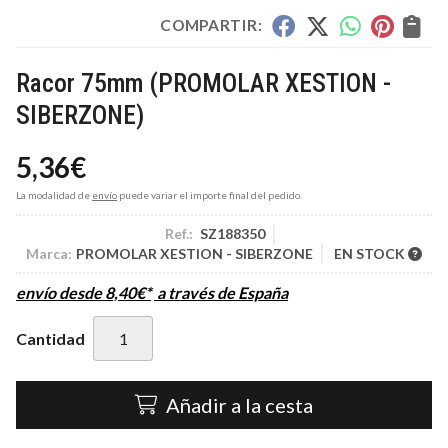
COMPARTIR:
Racor 75mm
(PROMOLAR XESTION -
SIBERZONE)
5,36
€
La modalidad de
envío
puede variar el importe final del pedido.
Ref.:
SZ188350
Marca:
PROMOLAR XESTION - SIBERZONE
EN STOCK
envío desde
8,40
€
*
a través de
España
Cantidad
Añadir a la cesta