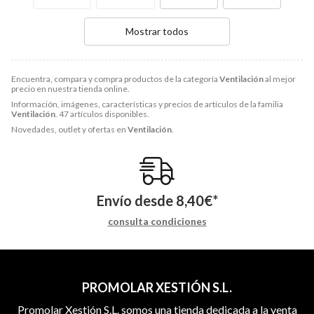
Mostrar todos
Encuentra, compara y compra productos de la categoría
Ventilación
al mejor
precio en nuestra tienda online.
Información, imágenes, características y precios de artículos de la familia
Ventilación
. 47 artículos disponibles.
Novedades, outlet y ofertas en
Ventilación
.
Envío desde
8,40
€
*
consulta condiciones
PROMOLAR XESTIÓN S.L.
Promolar Xestión S.L. somos una tienda dedicada a la venta